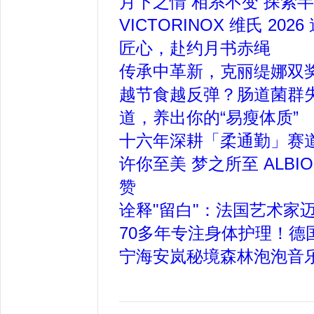
月下之情 相系不变 探索半
VICTORINOX 维氏 
匠心，赴约月书赤绳
传承中革新，克丽缇娜双
越节食越反弹？肠道菌群失
道，养出你的“易瘦体质”
十六年深耕「柔通勤」赛
许你至美 梦之所至 ALB
赞
诠释"留白"：法国艺术家迈
70多年专注身体护理！德国
宁海安岚秘境森林泡泡音