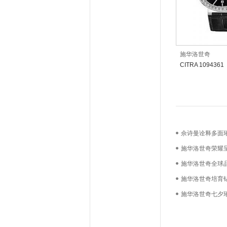
施华洛世奇
CITRA 1094361
佘诗曼诠释多面
店
施华洛世奇荣耀
世“晶”彩，璀璨
施华洛世奇全球
2024施华洛世
施华洛世奇培育钻石
耀新程
施华洛世奇七夕璀
爱“耀”心动环绕