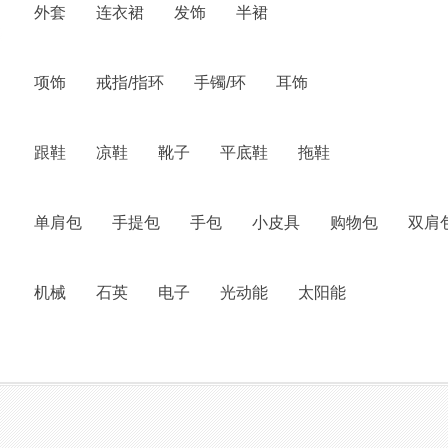
外套
连衣裙
发饰
半裙
项饰
戒指/指环
手镯/环
耳饰
跟鞋
凉鞋
靴子
平底鞋
拖鞋
单肩包
手提包
手包
小皮具
购物包
双肩
机械
石英
电子
光动能
太阳能