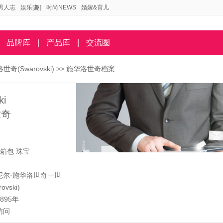
男人志
娱乐[趣]
时尚NEWS
婚嫁&育儿
品牌库
|
产品库
|
交流圈
世奇(Swarovski)
>> 施华洛世奇档案
ki
世奇
箱包
珠宝
尼尔·施华洛世奇一世
rovski)
1895年
访问