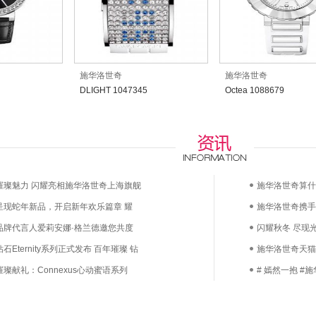
施华洛世奇
施华洛世奇
DLIGHT 1047345
Octea 1088679
璀璨魅力 闪耀亮相施华洛世奇上海旗舰
施华洛世奇算什
呈现蛇年新品，开启新年欢乐篇章 耀
之旅
施华洛世奇携手
新生
品牌代言人爱莉安娜·格兰德邀您共度
意无限
闪耀秋冬 尽现光
奇派对奇妙夜
Eternity系列正式发布 百年璀璨 钻
洛世奇水钻美甲
施华洛世奇天猫
璨献礼：Connexus心动蜜语系列
递
# 嫣然一抱 
爱的甜蜜