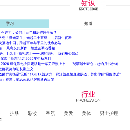
学习
知道
ny的美学创造力，如何让百年积淀持续生长？
周年大秀「循光新生」光起二十五载，共启新生优雅
次落地中国，跨越百年与千里的使命必达
具有非凡意义的新作：娇兰蓝调淡香精
礼 【琥珀 · 婚礼秀】—— 您的婚礼，我们用心如己
 探索半岛精品店 2026年中秋系列
X 维氏 2026 逍遥派七夕限定版瑞士军刀浪漫上市——凝萃瑞士匠心，赴约月书赤绳
缇娜双奖印证长期主义
菌群失衡是“元凶”！GUTX益次方：鲜活益生菌直达肠道，养出你的“易瘦体质”
勤」赛道，范思蓝恩品牌焕新再出发
护肤
彩妆
香氛
美发
美体
男士护理