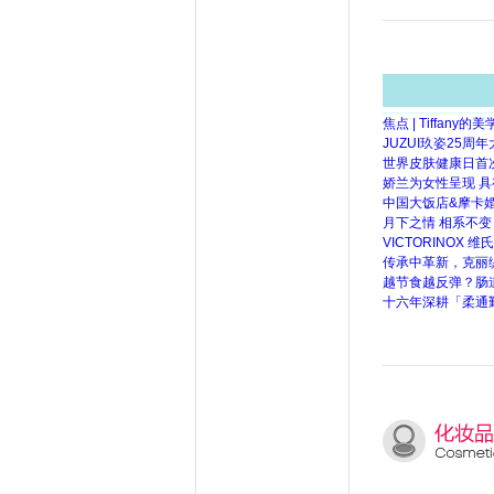
焦点 | Tiffa
JUZUI玖姿25
世界皮肤健康日首
娇兰为女性呈现 
中国大饭店&摩卡婚
月下之情 相系不变
VICTORINO
传承中革新，克丽
越节食越反弹？肠道
十六年深耕「柔通