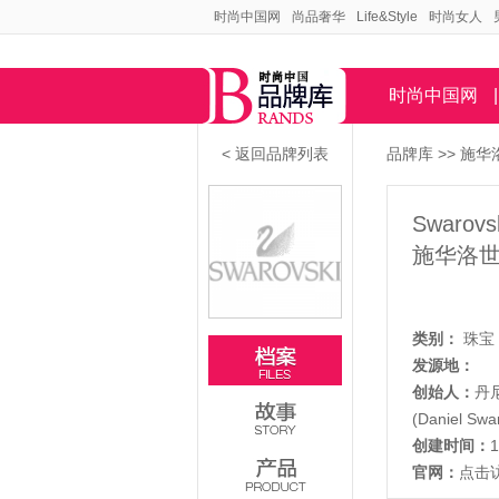
时尚中国网
尚品奢华
Life&Style
时尚女人
时尚中国网
|
< 返回品牌列表
品牌库
>>
施华洛
Swarovs
施华洛
类别：
珠宝
发源地：
创始人：
丹
(Daniel Swa
创建时间：
官网：
点击