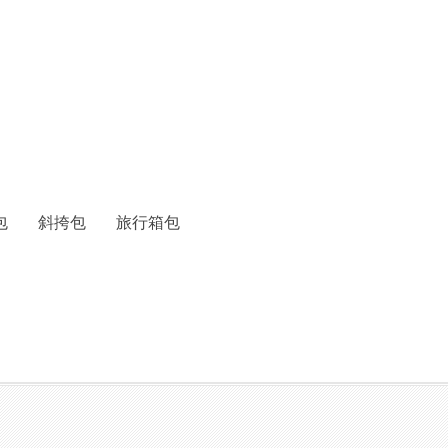
包
斜挎包
旅行箱包