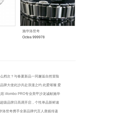
施华洛世奇
Octea 999978
么档次？与春夏新品一同邂逅自然冒险
品牌大使此沙共赴浪漫之约 此爱璀璨 爱
彩 illombo PRO专业美甲沙龙诚献施华
系列
超级品牌日高调开启，个性单品新鲜速
#施华洛世奇携手全新品牌代言人唐嫣传递