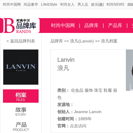
时尚中国网
尚品奢华
Life&Style
时尚女人
男人志
娱乐[趣]
时尚NEWS
婚
时尚中国网
|
品牌库
|
产品库
|
< 返回品牌列表
品牌库
>>
浪凡(Lanvin)
>> 浪凡档案
Lanvin
浪凡
类别：
化妆品
服饰
珠宝
鞋履
箱
包
发源地：
创始人：
Jeanne Lanvin
创建时间：
1889年
官网：
点击访问