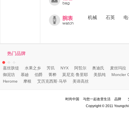
机械
石英
电
热门品牌
嘉丝肤缇
水果之乡
芳玑
NYX
阿皙尔
奥迪氏
麦丝玛拉
御泥坊
慕廸
伯爵
菁桦
莫尼克·鲁里耶
美肌纯
Moncler 
Herome
摩根
艾历克西斯·马毕
美谛高丝
时尚中国
与您一起改变生活
品牌
Copyright © 2011 Youngchi