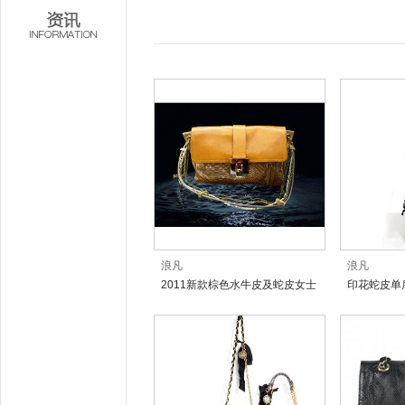
浪凡
浪凡
2011新款棕色水牛皮及蛇皮女士
印花蛇皮单
手袋挎包