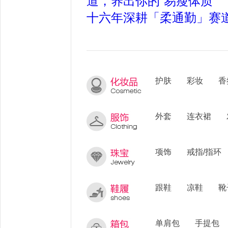
道，养出你的“易瘦体质”
十六年深耕「柔通勤」赛
护肤
彩妆
香
外套
连衣裙
项饰
戒指/指环
跟鞋
凉鞋
靴
单肩包
手提包