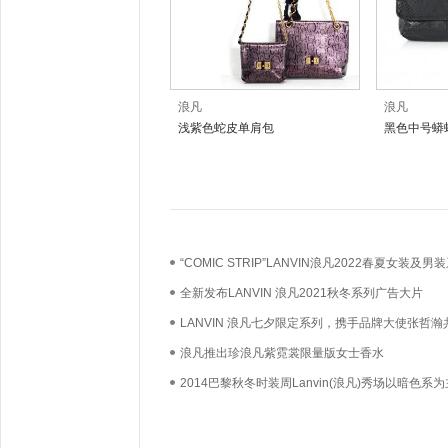
浪凡
浪凡
浅紫色蛇皮单肩包
黑色中号蟒
“COMIC STRIP”LANVIN浪凡2022春夏女装及男
正式发布
全新发布LANVIN 浪凡2021秋冬系列广告大片
LANVIN 浪凡七夕限定系列，携手品牌大使张哲瀚
演绎
浪凡推出珍浪凡紫霓裳限量版女士香水
2014巴黎秋冬时装周Lanvin(浪凡)秀场以暗色系为