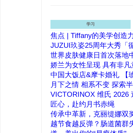
学习
焦点 | Tiffany的美
JUZUI玖姿25周年大
世界皮肤健康日首次落地
娇兰为女性呈现 具有非
中国大饭店&摩卡婚礼 【琥
月下之情 相系不变 探索半
VICTORINOX 维氏 
匠心，赴约月书赤绳
传承中革新，克丽缇娜双
越节食越反弹？肠道菌群失