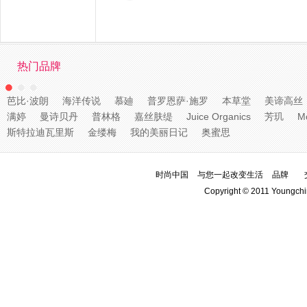
热门品牌
芭比·波朗
海洋传说
慕廸
普罗恩萨·施罗
本草堂
美谛高丝
满婷
曼诗贝丹
普林格
嘉丝肤缇
Juice Organics
芳玑
M
斯特拉迪瓦里斯
金缕梅
我的美丽日记
奥蜜思
时尚中国
与您一起改变生活
品牌
Copyright © 2011 Youngchi