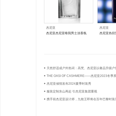
杰尼亚
杰尼亚
杰尼亚杰尼亚唯我男士淡香氛
杰尼亚热切
天然舒适成户外热词：高梵、杰尼亚以奢品升级户
费
THE OASI OF CASHMERE——杰尼亚2023冬
体预览
杰尼亚倾情发布2024夏季时装秀
服装定制东山再起 引杰尼亚集团重视
携手前杰尼亚设计师，九牧王即将在百年巴黎时装
启首场裤秀