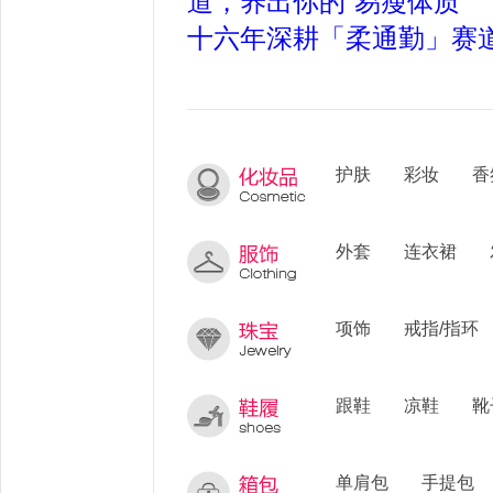
道，养出你的“易瘦体质”
十六年深耕「柔通勤」赛
护肤
彩妆
香
外套
连衣裙
项饰
戒指/指环
跟鞋
凉鞋
靴
单肩包
手提包