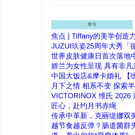
学习
焦点 | Tiffany的美
JUZUI玖姿25周年大
世界皮肤健康日首次落地
娇兰为女性呈现 具有非
中国大饭店&摩卡婚礼 【琥
月下之情 相系不变 探索半
VICTORINOX 维氏 
匠心，赴约月书赤绳
传承中革新，克丽缇娜双
越节食越反弹？肠道菌群失