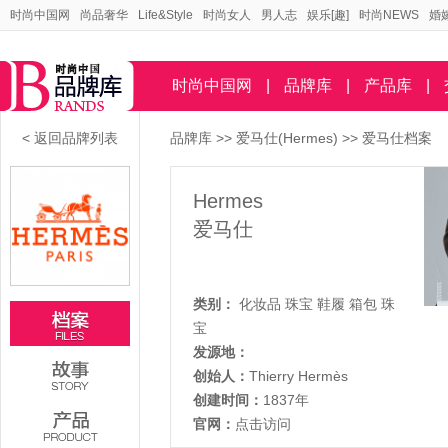
时尚中国网
尚品奢华
Life&Style
时尚女人
男人志
娱乐[趣]
时尚NEWS
婚
时尚中国网
|
品牌库
|
产品库
|
< 返回品牌列表
品牌库
>>
爱马仕(Hermes)
>> 爱马仕档案
Hermes
爱马仕
类别：
化妆品
珠宝
鞋履
箱包
珠
宝
发源地：
创始人：
Thierry Hermès
创建时间：
1837年
官网：
点击访问