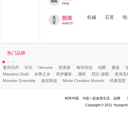
机械
石英
电
热门品牌
曼诗贝丹
玖玖
Herome
登喜路
海洋传说
伯爵
雅姿
Massimo Dutti
水果之乡
美伊娜多
满婷
芭比·波朗
美谛高
Moncler Grenoble
嘉丝肤缇
Mode Creation Munich
经典国货
时尚中国
与您一起改变生活
品牌
Copyright © 2011 Youngchi