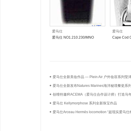
爱马仕
爱马仕
爱马仕 NO1.210.230/MNO
Cape Cod
爱马仕全新美妆作品 — Plein Air 户外妆容系列莹
护肤粉底液
爱马仕全新发布Natures Marines海洋秘境餐瓷系
创维特邀IRACEMA（爱马仕合作设计师）打造马
定壁纸和画框！开启客厅美学高定时代
爱马仕 Kellymorphose 系列全新珠宝作品
爱马仕Arceau Hermès locomotion “超现实爱马仕
纽”腕表