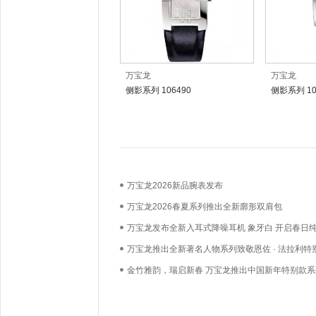
万宝龙
万宝龙
侧影系列 106490
侧影系列 10
万宝龙2026新品腕表发布
万宝龙2026春夏系列推出全新廓形双肩包
万宝龙发布全新入耳式降噪耳机 象牙白 开启春日
新“声”
万宝龙推出全新著名人物系列致敬恩佐 · 法拉利特
书写工具 摩德纳黄
金竹雅韵，瑞启新春 万宝龙推出中国新年特别款系
品敬贺农历蛇年新春