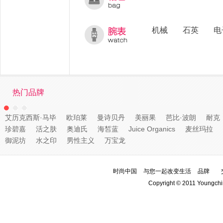
机械
石英
电
热门品牌
艾历克西斯·马毕
欧珀莱
曼诗贝丹
美丽果
芭比·波朗
耐克
珍碧嘉
活之肤
奥迪氏
海皙蓝
Juice Organics
麦丝玛拉
御泥坊
水之印
男性主义
万宝龙
时尚中国
与您一起改变生活
品牌
Copyright © 2011 Youngchi