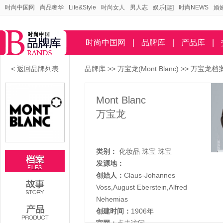
时尚中国网
尚品奢华
Life&Style
时尚女人
男人志
娱乐[趣]
时尚NEWS
婚
时尚中国网
|
品牌库
|
产品库
|
< 返回品牌列表
品牌库
>>
万宝龙(Mont Blanc)
>> 万宝龙档
Mont Blanc
万宝龙
类别：
化妆品
珠宝
珠宝
发源地：
创始人：
Claus-Johannes
Voss,August Eberstein,Alfred
Nehemias
创建时间：
1906年