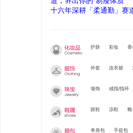
道，养出你的“易瘦体质”
十六年深耕「柔通勤」赛
护肤
彩妆
香
外套
连衣裙
项饰
戒指/指环
跟鞋
凉鞋
靴
单肩包
手提包