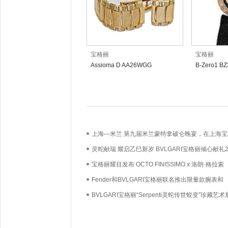
宝格丽
宝格丽
Assioma D AA26WGG
B-Zero1 B
上海—米兰 第九届米兰蒙特拿破仑晚宴，在上海宝
酒店点亮时尚、体育与艺术交汇的非凡之夜
灵蛇献瑞 耀启乙巳新岁 BVLGARI宝格丽倾心献礼2
农历新年
宝格丽耀目发布 OCTO FINISSIMO x 洛朗·格拉索
（LAURENT GRASSO）联名特别款腕表
Fender和BVLGARI宝格丽联名推出限量款腕表和
STRATOCASTER®电吉他
BVLGARI宝格丽“Serpenti灵蛇传世蜕变”珍藏艺
球终展即将于北京启幕