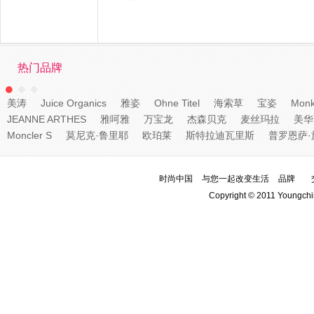
热门品牌
美涛
Juice Organics
雅姿
Ohne Titel
海索草
宝姿
Monk
JEANNE ARTHES
雅呵雅
万宝龙
杰森贝克
麦丝玛拉
美华
Moncler S
莫尼克·鲁里耶
欧珀莱
斯特拉迪瓦里斯
普罗恩萨·
时尚中国
与您一起改变生活
品牌
Copyright © 2011 Youngchi