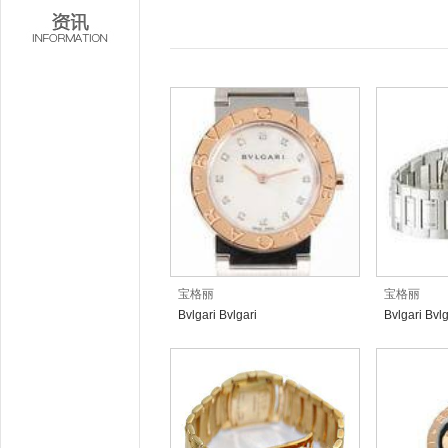
宝格丽
宝格丽
Bvlgari Bvlgari
Bvlgari Bv
BB26WSPGSPG/12