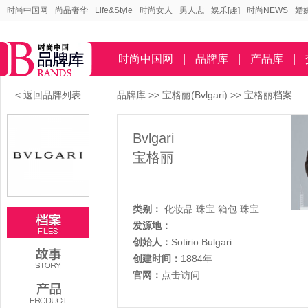
时尚中国网
尚品奢华
Life&Style
时尚女人
男人志
娱乐[趣]
时尚NEWS
婚
时尚中国网
|
品牌库
|
产品库
|
< 返回品牌列表
品牌库
>>
宝格丽(Bvlgari)
>> 宝格丽档案
Bvlgari
宝格丽
类别：
化妆品
珠宝
箱包
珠宝
发源地：
创始人：
Sotirio Bulgari
创建时间：
1884年
官网：
点击访问