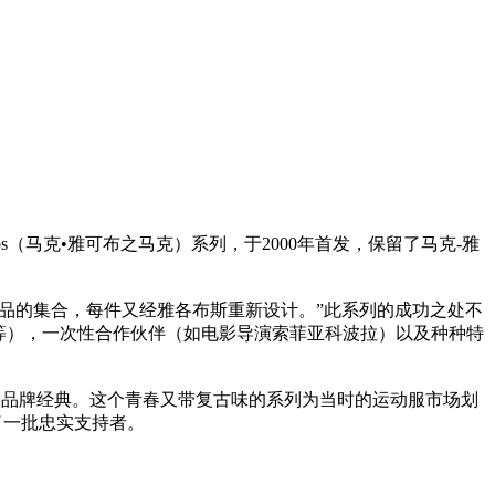
c Jacobs（马克•雅可布之马克）系列，于2000年首发，保留了马克-雅
时尚史中经典珍品的集合，每件又经雅各布斯重新设计。”此系列的成功之处不
等），一次性合作伙伴（如电影导演索菲亚科波拉）以及种种特
列成为品牌经典。这个青春又带复古味的系列为当时的运动服市场划
引了一批忠实支持者。