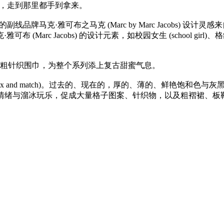
路畅通，走到那里都手到拿来。
的副线品牌马克·雅可布之马克 (Marc by Marc Jacobs) 设计灵
rc Jacobs) 的设计元素，如校园女生 (school girl)
、粗针织围巾，为整个系列添上复古甜蜜气息。
 (mix and match)。过去的、现在的，厚的、薄的、鲜艳
自主！校园情绪与溜冰玩乐，促成大量格子图案、针织物，以及粗褶裙、