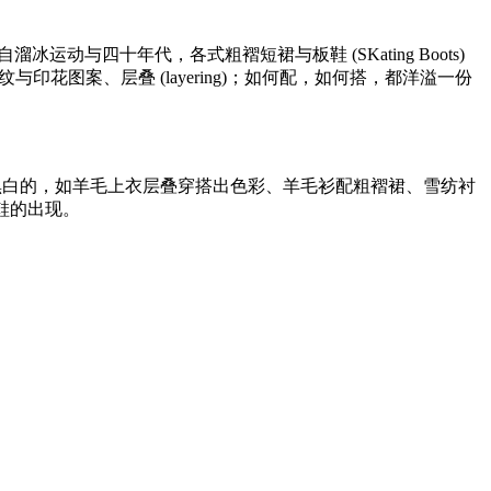
感来自溜冰运动与四十年代，各式粗褶短裙与板鞋 (SKating Boots)
、格纹与印花图案、层叠 (layering)；如何配，如何搭，都洋溢一份
饱和色与灰黑白的，如羊毛上衣层叠穿搭出色彩、羊毛衫配粗褶裙、雪纺衬
板鞋的出现。