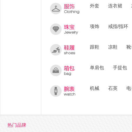
外套
连衣裙
项饰
戒指/指环
跟鞋
凉鞋
靴
单肩包
手提包
机械
石英
电
热门品牌