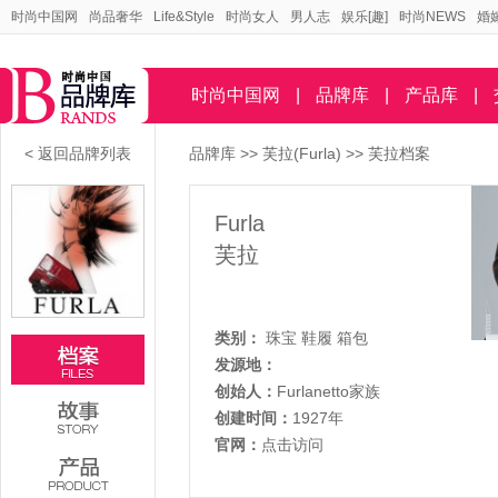
时尚中国网
尚品奢华
Life&Style
时尚女人
男人志
娱乐[趣]
时尚NEWS
婚
时尚中国网
|
品牌库
|
产品库
|
< 返回品牌列表
品牌库
>>
芙拉(Furla)
>> 芙拉档案
Furla
芙拉
类别：
珠宝
鞋履
箱包
发源地：
创始人：
Furlanetto家族
创建时间：
1927年
官网：
点击访问