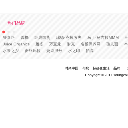
热门品牌
登喜路
菁桦
经典国货
瑞德·克拉考夫
马丁·马吉拉MMM
H
Juice Organics
雅姿
万宝龙
耐克
名模保养网
孩儿面
本
水果之乡
麦丝玛拉
曼诗贝丹
水之印
帕高
时尚中国
与您一起改变生活
品牌
Copyright © 2011 Youngchi