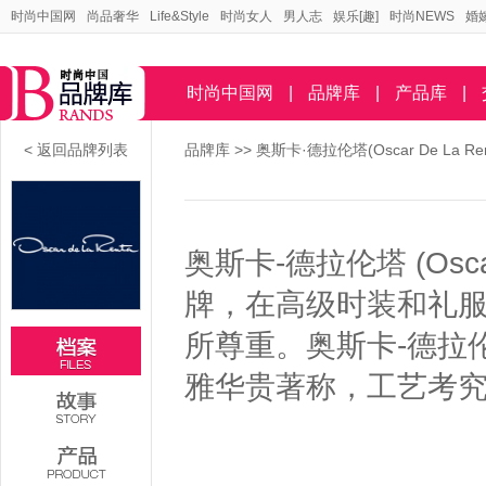
时尚中国网
尚品奢华
Life&Style
时尚女人
男人志
娱乐[趣]
时尚NEWS
婚
时尚中国网
|
品牌库
|
产品库
|
< 返回品牌列表
品牌库
>>
奥斯卡·德拉伦塔(Oscar De La Re
奥斯卡-德拉伦塔 (Osca
牌，在高级时装和礼
所尊重。奥斯卡-德拉伦塔 (
雅华贵著称，工艺考