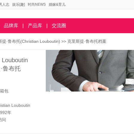
男人志
娱乐[趣]
时尚NEWS
婚嫁&育儿
品牌库
|
产品库
|
交流圈
·鲁布托(Christian Louboutin)
>> 克里斯提·鲁布托档案
n Louboutin
·鲁布托
箱包
istian Louboutin
1992年
访问