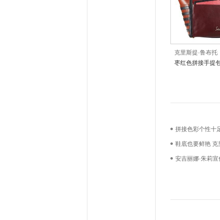
克里斯提·鲁布托
枣红色拼接手提
拼接色彩个性十足
鞋底也要鲜艳 克
底鞋
安吉丽娜·朱莉宣
低价