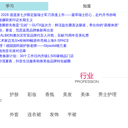
学习
知道
X 维氏 2026 逍遥派七夕限定版瑞士军刀浪漫上市——凝萃瑞士匠心，赴约月书赤绳
缇娜双奖印证长期主义
菌群失衡是“元凶”！GUTX益次方：鲜活益生菌直达肠道，养出你的“易瘦体质”
勤」赛道，范思蓝恩品牌焕新再出发
 ALBION澳尔滨官宣品牌代言人许凯，呈献70周年至美礼赞
术家迈克尔•肯纳99幅原作亮相上海X-SPACE
理！德国国民级护肤老牌——Glysolid格兰素
泡泡音乐派对启幕
动零售焕新计划：30个工作日内升级1,500家精品门店
沙漠夏夜，抖音生活服务助推美妆品牌转化破圈
护肤
彩妆
香氛
美发
美体
男士护理
外套
连衣裙
发饰
半裙