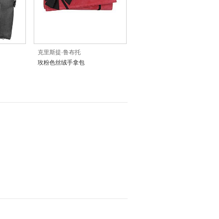
克里斯提·鲁布托
玫粉色丝绒手拿包