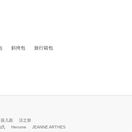
包
斜挎包
旅行箱包
孩儿面
活之肤
迪氏
Herome
JEANNE ARTHES