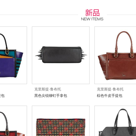
克里斯提·鲁布托
克里斯提·鲁布托
提包
黑色尖锐铆钉手拿包
棕色牛皮手提包