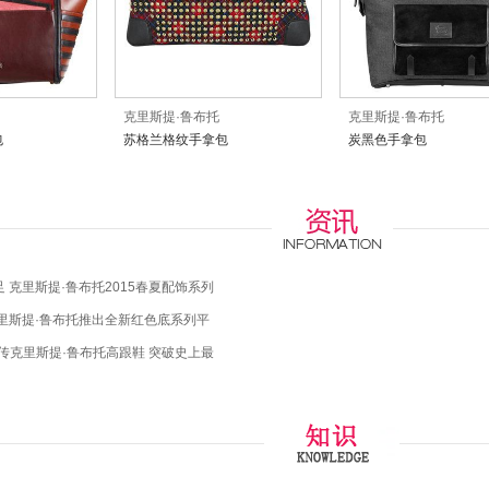
克里斯提·鲁布托
克里斯提·鲁布托
包
苏格兰格纹手拿包
炭黑色手拿包
 克里斯提·鲁布托2015春夏配饰系列
里斯提·鲁布托推出全新红色底系列平
传克里斯提·鲁布托高跟鞋 突破史上最