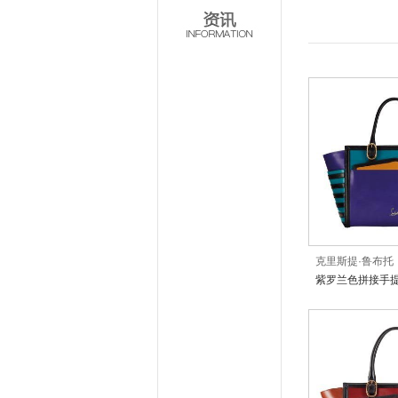
克里斯提·鲁布托
紫罗兰色拼接手