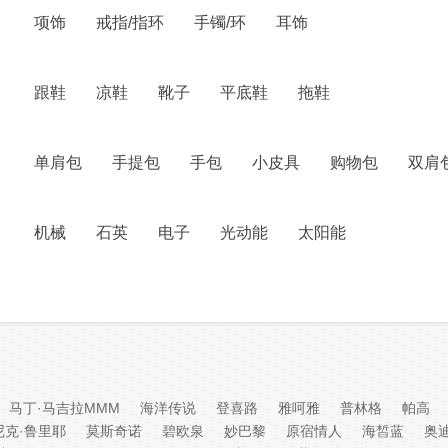
项饰
戒指/指环
手镯/环
耳饰
跟鞋
凉鞋
靴子
平底鞋
拖鞋
单肩包
手提包
手包
小皮具
购物包
双肩
机械
石英
电子
光动能
太阳能
马丁·马吉拉MMM
海洋传说
登喜路
雅呵雅
普林格
帕高
尼克·鲁里耶
莫斯奇诺
碧欧泉
妙巴黎
原宿情人
海皙蓝
奥