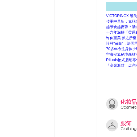
VICTORINO
传承中革新，克丽
越节食越反弹？肠道
十六年深耕「柔通
许你至美 梦之所至
诠释"留白"：法国艺
70多年专注身体护
宁海安岚秘境森林
Rituals怡式启
「高光派对」点亮