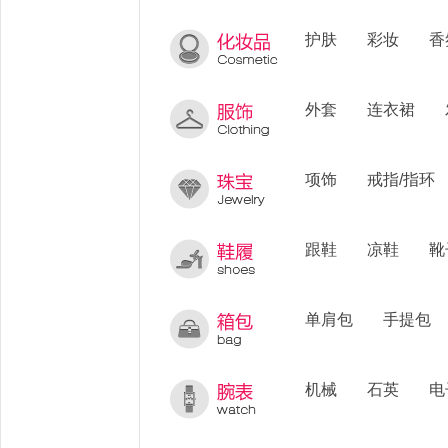
护肤
彩妆
香
外套
连衣裙
项饰
戒指/指环
跟鞋
凉鞋
靴
单肩包
手提包
机械
石英
电