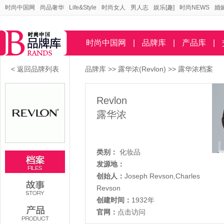
时尚中国网
尚品奢华
Life&Style
时尚女人
男人志
娱乐[趣]
时尚NEWS
婚
时尚中国网
|
品牌库
|
产品库
|
< 返回品牌列表
品牌库
>>
露华浓(Revlon)
>> 露华浓档案
Revlon
露华浓
类别：
化妆品
发源地：
创始人：
Joseph Revson,Charles
Revson
创建时间：
1932年
官网：
点击访问