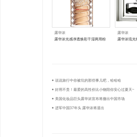
露华浓
露华浓
露华浓光感净透焕彩干湿两用粉
露华浓琉光
饼
版）
说说旅行中你被坑的那些事儿吧，哈哈哈
好用不贵！最爱的高性价比小物陪你安心过夏天~
美国化妆品巨头露华浓宣布将撤出中国市场
进军中国37年头 露华浓将退出