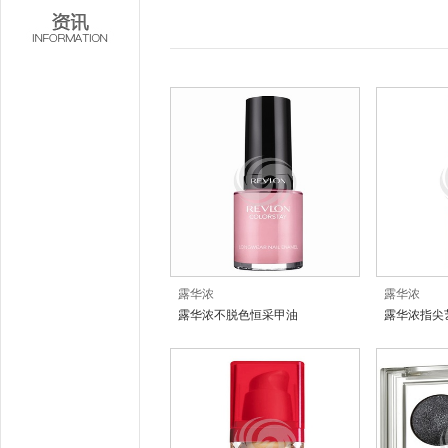
露华浓
露华浓
露华浓不脱色恒采甲油
露华浓指尖